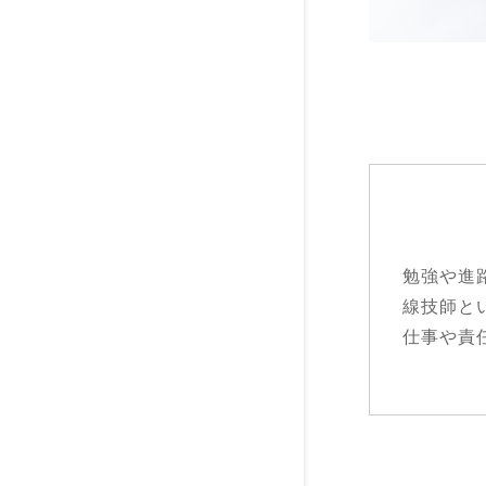
勉強や進
線技師と
仕事や責