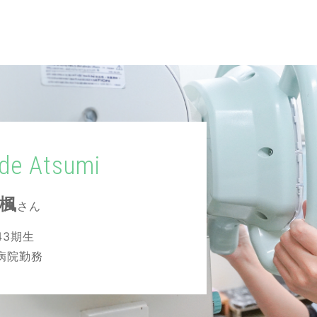
de Atsumi
 楓
さん
43期生
病院勤務