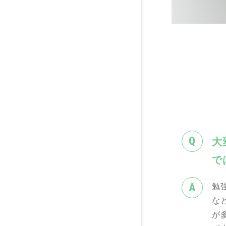
大
で
勉
な
が