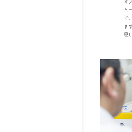
ず
と
で
ま
思