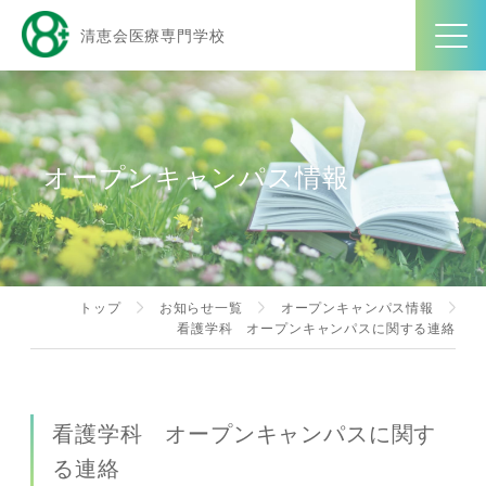
清恵会医療専門学校
オープンキャンパス情報
トップ
お知らせ一覧
オープンキャンパス情報
看護学科 オープンキャンパスに関する連絡
看護学科 オープンキャンパスに関す
る連絡