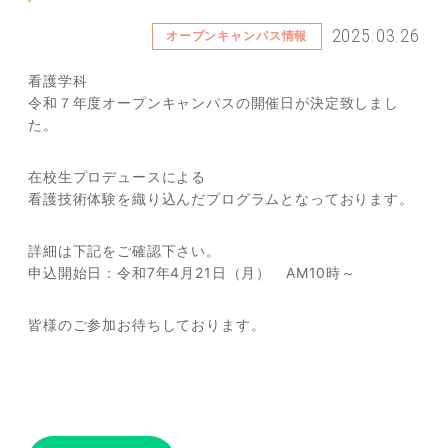
2025.03.26
オープンキャンパス情報
看護学科
令和７年度オープンキャンパスの開催日が決定致しまし
た。
在校生プロデュースによる
看護技術体験を織り込んだプログラムとなっております。
詳細は下記をご確認下さい。
申込開始日：令和7年4月21日（月） AM10時～
皆様のご参加お待ちしております。